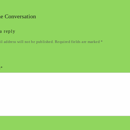
he Conversation
a reply
l address will not be published. Required fields are marked *
t*