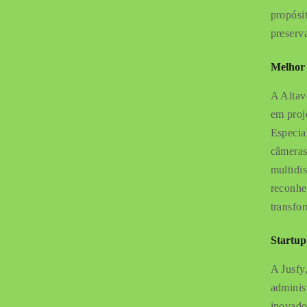
propósit
preserv
Melhor 
A Altav
em proj
Especia
câmeras
multidi
reconhe
transfo
Startup
A Jusfy,
adminis
inovado