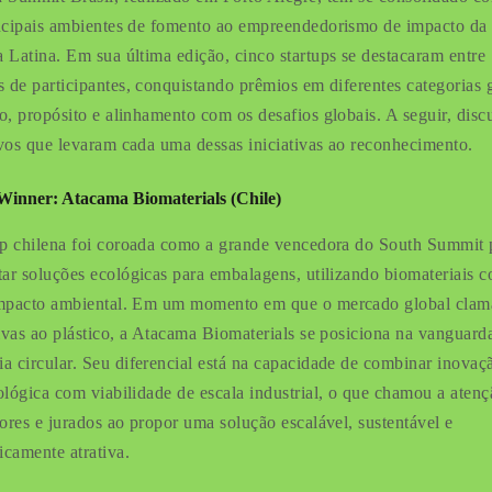
ncipais ambientes de fomento ao empreendedorismo de impacto da
 Latina. Em sua última edição, cinco startups se destacaram entre
s de participantes, conquistando prêmios em diferentes categorias 
o, propósito e alinhamento com os desafios globais. A seguir, disc
vos que levaram cada uma dessas iniciativas ao reconhecimento.
Winner: Atacama Biomaterials (Chile)
up chilena foi coroada como a grande vencedora do South Summit 
tar soluções ecológicas para embalagens, utilizando biomateriais 
mpacto ambiental. Em um momento em que o mercado global clam
tivas ao plástico, a Atacama Biomaterials se posiciona na vanguard
a circular. Seu diferencial está na capacidade de combinar inovaç
ológica com viabilidade de escala industrial, o que chamou a atenç
dores e jurados ao propor uma solução escalável, sustentável e
camente atrativa.