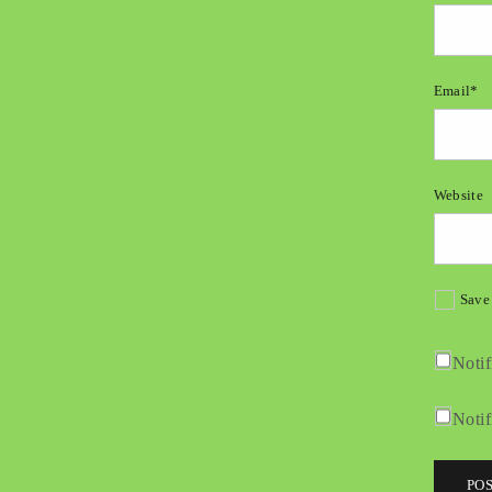
Email*
Website
Save 
Notif
Notif