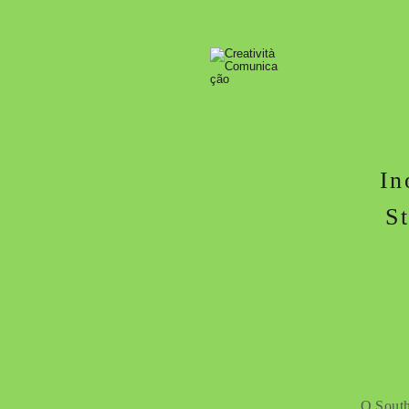
In
S
O South