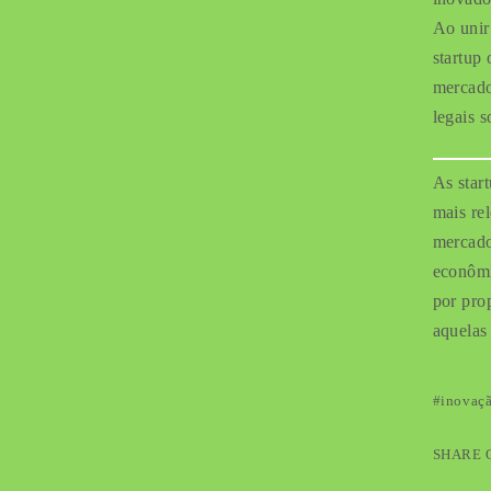
Ao unir
startup
mercado
legais 
As star
mais re
mercado
econômi
por pro
aquelas
inovaç
SHARE 