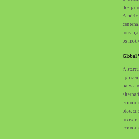
dos pri
América
centena
inovaçã
os moti
Global 
A start
apresen
baixo i
alterna
economi
biotecn
investi
economi