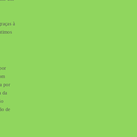
graças à
utimos
por
com
a por
a da
ão
ão de