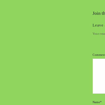
Join t
Leave 
Your emai
Commen
Name*