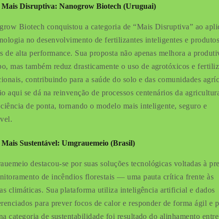
 Mais Disruptiva: Nanogrow Biotech (Uruguai)
row Biotech conquistou a categoria de “Mais Disruptiva” ao apli
nologia no desenvolvimento de fertilizantes inteligentes e produto
as de alta performance. Sua proposta não apenas melhora a produti
o, mas também reduz drasticamente o uso de agrotóxicos e fertiliz
ionais, contribuindo para a saúde do solo e das comunidades agríc
ão aqui se dá na reinvenção de processos centenários da agricultu
 ciência de ponta, tornando o modelo mais inteligente, seguro e
vel.
 Mais Sustentável: Umgrauemeio (Brasil)
uemeio destacou-se por suas soluções tecnológicas voltadas à pr
nitoramento de incêndios florestais — uma pauta crítica frente às
 climáticas. Sua plataforma utiliza inteligência artificial e dados
erenciados para prever focos de calor e responder de forma ágil e p
na categoria de sustentabilidade foi resultado do alinhamento entre