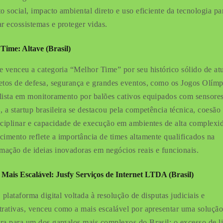
o social, impacto ambiental direto e uso eficiente da tecnologia pa
ar ecossistemas e proteger vidas.
Time: Altave (Brasil)
e venceu a categoria “Melhor Time” por seu histórico sólido de at
etos de defesa, segurança e grandes eventos, como os Jogos Olímp
lista em monitoramento por balões cativos equipados com sensores
, a startup brasileira se destacou pela competência técnica, coesão
sciplinar e capacidade de execução em ambientes de alta complexi
cimento reflete a importância de times altamente qualificados na
rmação de ideias inovadoras em negócios reais e funcionais.
 Mais Escalável: Jusfy Serviços de Internet LTDA (Brasil)
 plataforma digital voltada à resolução de disputas judiciais e
trativas, venceu como a mais escalável por apresentar uma soluçã
ra para um dos gargalos mais complexos do Brasil: o excesso de li