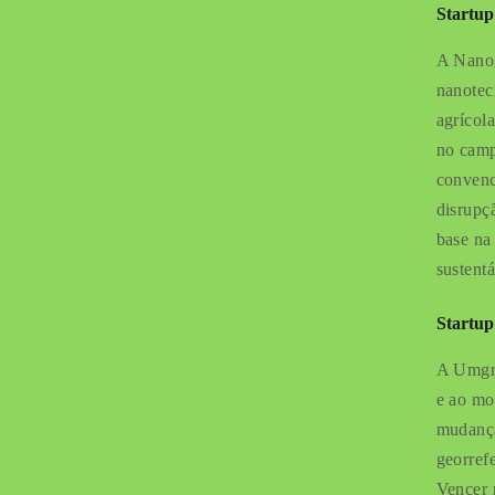
Startup
A Nanog
nanotec
agrícol
no camp
convenc
disrupç
base na
sustentá
Startup
A Umgra
e ao mo
mudanças
georref
Vencer 