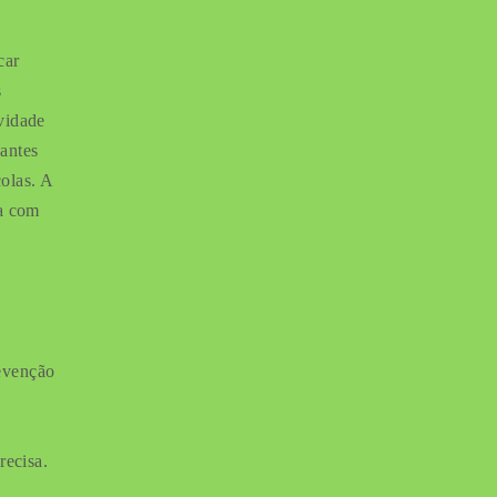
car
s
vidade
antes
olas. A
ra com
evenção
recisa.