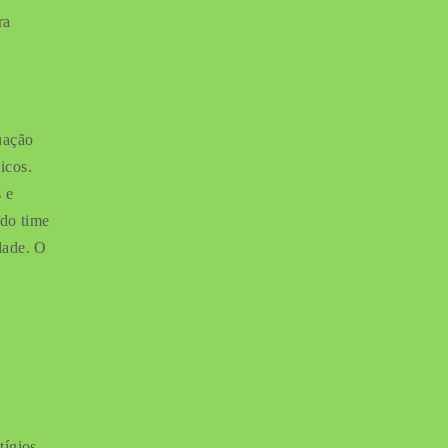
ra
uação
icos.
 e
 do time
dade. O
o
tígios.