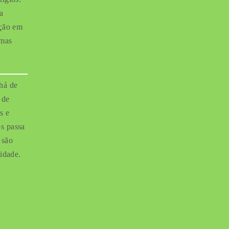
a
ação em
emas
há de
 de
s e
s passa
 são
vidade.